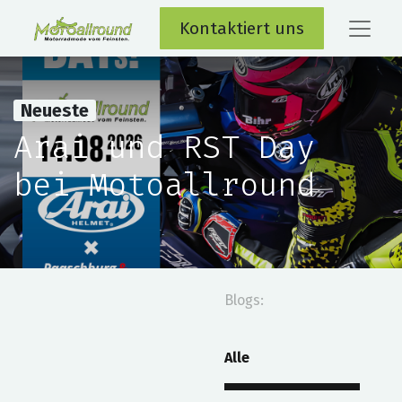
Kontaktiert uns
Neueste
Arai und RST Day
bei Motoallround
Blogs:
Alle